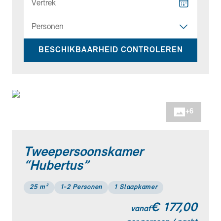
Vertrek
Personen
BESCHIKBAARHEID CONTROLEREN
+
6
Tweepersoonskamer
“Hubertus”
25 m²
1-2 Personen
1 Slaapkamer
€ 177,00
vanaf