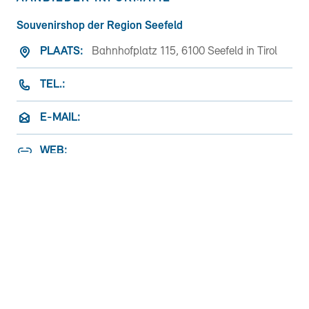
Souvenirshop der Region Seefeld
PLAATS:
Bahnhofplatz 115, 6100 Seefeld in Tirol
TEL.:
E-MAIL:
WEB:
Maak je koelkast een blikvanger met onze
exclusieve
koelkastmagneten!
Hoogwaardig
hout en lokale productie maken het een
praktisch en stijlvol accessoire voor je
keuken. Maar het gaat om meer dan dat – je
ondersteunt ook
regionale ambachten
en
duurzame productie.
Maak een statement
voor duurzaamheid en kwaliteit in je huis en