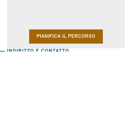
PIANIFICA IL PERCORSO
INDIRIZZO E CONTATTO
Golfschule Florian Frischmann
E-MAIL
LOCALITÀ:
Wildmoos 11, 6100 Seefeld
TEL.:
E-MAIL:
Golf
Scopri il segreto per un gioco di golf migliore
con Florian Frischmann, un
Professionista