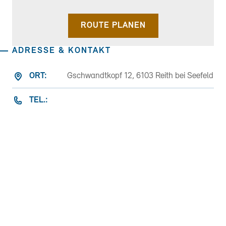
ROUTE PLANEN
ADRESSE & KONTAKT
ORT:
Gschwandtkopf 12, 6103 Reith bei Seefeld
TEL.:
E-MAIL:
E-MAIL
Almen & Hütten
Almen & Hütten im Winter
Alpine Smokerei & Pasta-Genuss am
Gschwandtkopf
Die charmante
Ötzibar G12
empfängt ihre
Gäste direkt im
Skigebiet
Gschwandtkopf
und verbindet authentische