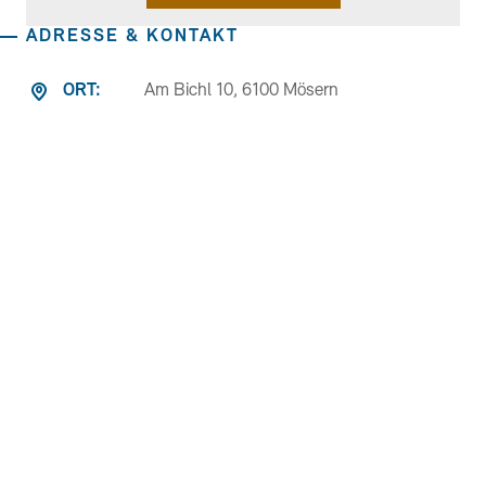
ADRESSE & KONTAKT
ORT:
Am Bichl 10, 6100 Mösern
TEL.:
E-MAIL
E-MAIL:
WEB:
Weitere Links
Website
Museum
Am Sterzingerhof in Mösern kann man eine
besondere Zeitreise unternehmen: Hier
wartet ein liebevoll gepflegtes Heimatmuseum
auf staunende Augen und Ohren und lädt